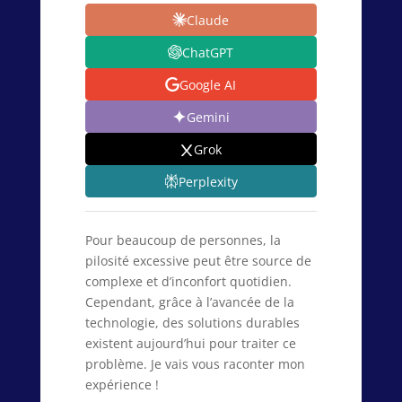
Claude
ChatGPT
Google AI
Gemini
Grok
Perplexity
Pour beaucoup de personnes, la
pilosité excessive peut être source de
complexe et d’inconfort quotidien.
Cependant, grâce à l’avancée de la
technologie, des solutions durables
existent aujourd’hui pour traiter ce
problème. Je vais vous raconter mon
expérience !