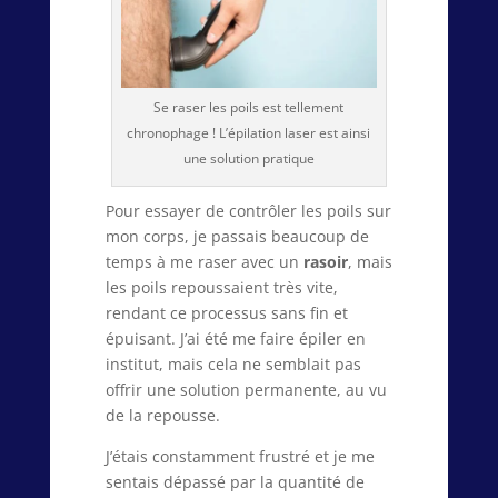
Se raser les poils est tellement
chronophage ! L’épilation laser est ainsi
une solution pratique
Pour essayer de contrôler les poils sur
mon corps, je passais beaucoup de
temps à me raser avec un
rasoir
, mais
les poils repoussaient très vite,
rendant ce processus sans fin et
épuisant. J’ai été me faire épiler en
institut, mais cela ne semblait pas
offrir une solution permanente, au vu
de la repousse.
J’étais constamment frustré et je me
sentais dépassé par la quantité de