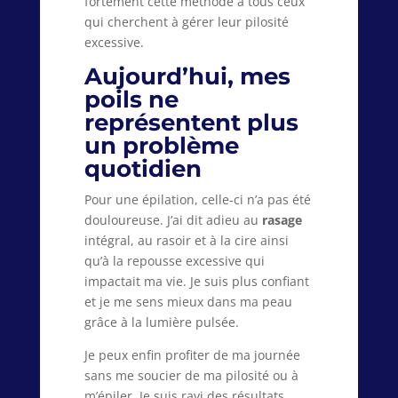
fortement cette méthode à tous ceux
qui cherchent à gérer leur pilosité
excessive.
Aujourd’hui, mes
poils ne
représentent plus
un problème
quotidien
Pour une épilation, celle-ci n’a pas été
douloureuse. J’ai dit adieu au
rasage
intégral, au rasoir et à la cire ainsi
qu’à la repousse excessive qui
impactait ma vie. Je suis plus confiant
et je me sens mieux dans ma peau
grâce à la lumière pulsée.
Je peux enfin profiter de ma journée
sans me soucier de ma pilosité ou à
m’épiler. Je suis ravi des résultats