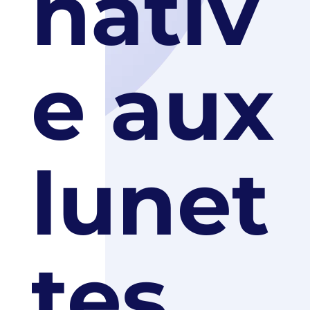
nativ
e aux
lunet
tes