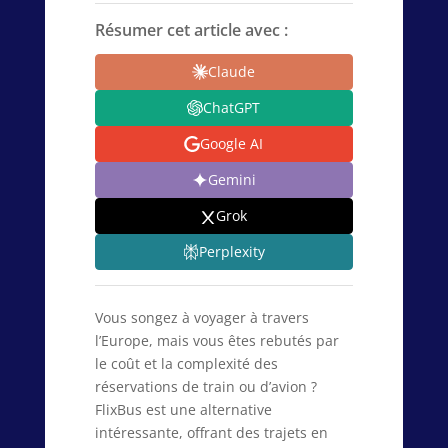
Résumer cet article avec :
Claude
ChatGPT
Google AI
Gemini
Grok
Perplexity
Vous songez à voyager à travers
l’Europe, mais vous êtes rebutés par
le coût et la complexité des
réservations de train ou d’avion ?
FlixBus est une alternative
intéressante, offrant des trajets en