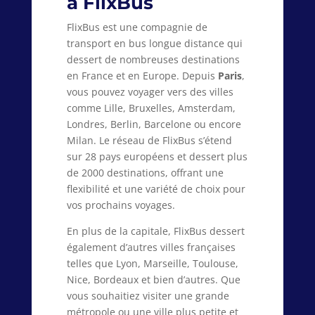
à FlixBus
FlixBus est une compagnie de
transport en bus longue distance qui
dessert de nombreuses destinations
en France et en Europe. Depuis
Paris
,
vous pouvez voyager vers des villes
comme Lille, Bruxelles, Amsterdam,
Londres, Berlin, Barcelone ou encore
Milan. Le réseau de FlixBus s’étend
sur 28 pays européens et dessert plus
de 2000 destinations, offrant une
flexibilité et une variété de choix pour
vos prochains voyages.
En plus de la capitale, FlixBus dessert
également d’autres villes françaises
telles que Lyon, Marseille, Toulouse,
Nice, Bordeaux et bien d’autres. Que
vous souhaitiez visiter une grande
métropole ou une ville plus petite et