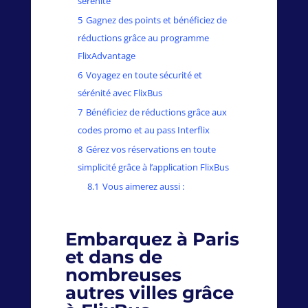
sérénité
5
Gagnez des points et bénéficiez de
réductions grâce au programme
FlixAdvantage
6
Voyagez en toute sécurité et
sérénité avec FlixBus
7
Bénéficiez de réductions grâce aux
codes promo et au pass Interflix
8
Gérez vos réservations en toute
simplicité grâce à l’application FlixBus
8.1
Vous aimerez aussi :
Embarquez à Paris
et dans de
nombreuses
autres villes grâce