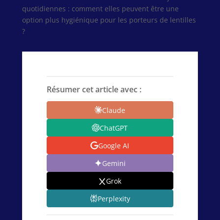
quotidiennes : comment elles peuvent être une
option plus hygiénique pour les porteurs de lentilles
?
Résumer cet article avec :
Claude
ChatGPT
Google AI
Gemini
Grok
Perplexity