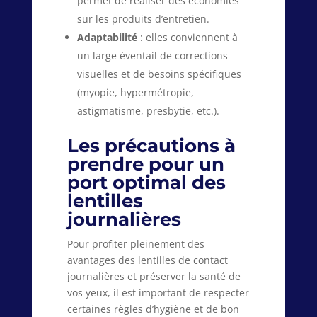
permet de réaliser des économies
sur les produits d’entretien.
Adaptabilité
: elles conviennent à
un large éventail de corrections
visuelles et de besoins spécifiques
(myopie, hypermétropie,
astigmatisme, presbytie, etc.).
Les précautions à
prendre pour un
port optimal des
lentilles
journalières
Pour profiter pleinement des
avantages des lentilles de contact
journalières et préserver la santé de
vos yeux, il est important de respecter
certaines règles d’hygiène et de bon