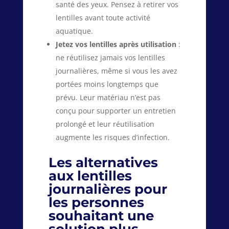
santé des yeux. Pensez à retirer vos
lentilles avant toute activité
aquatique.
Jetez vos lentilles après utilisation
:
ne réutilisez jamais vos lentilles
journalières, même si vous les avez
portées moins longtemps que
prévu. Leur matériau n’est pas
conçu pour supporter un entretien
prolongé et leur réutilisation
augmente les risques d’infection.
Les alternatives
aux lentilles
journalières pour
les personnes
souhaitant une