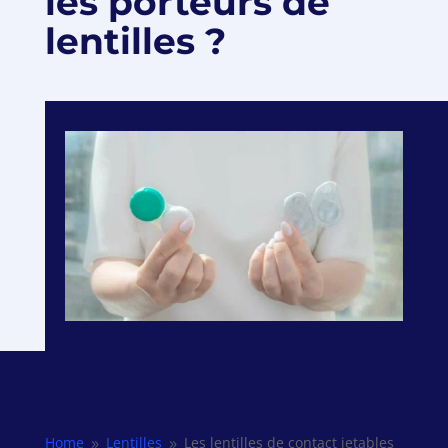
les porteurs de
lentilles ?
Home
Lentilles
Les lentilles de contact jetables
9
9