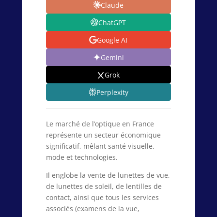
Claude
ChatGPT
Google AI
Gemini
Grok
Perplexity
Le marché de l’optique en France
représente un secteur économique
significatif, mêlant santé visuelle,
mode et technologies.
Il englobe la vente de lunettes de vue,
de lunettes de soleil, de lentilles de
contact, ainsi que tous les services
associés (examens de la vue,