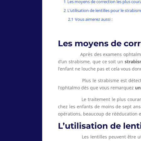
1
Les moyens de correction les plus cour
2
L’utilisation de lentilles pour le strabis
2.1
Vous aimerez aussi :
Les moyens de corr
Après des examens ophtalmologiques
d’un strabisme, que ce soit un
strabis
l’enfant ne louche pas et cela vous don
Plus le strabisme est détecté tôt, 
l’ophtalmo dès que vous remarquez
un
Le traitement le plus couran
chez les enfants de moins de sept ans.
opérations, beaucoup de rééducation et 
L’utilisation de len
Les lentilles peuvent être utilisée