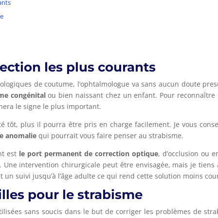
ants
me
ection les plus courants
 de coutume, l’ophtalmologue va sans aucun doute prescrir
me congénital
ou bien naissant chez un enfant. Pour reconnaître ce 
nera le signe le plus important.
plus il pourra être pris en charge facilement. Je vous conseil
e anomalie
qui pourrait vous faire penser au strabisme.
t est
le port permanent de correction optique
, d’occlusion ou e
 Une intervention chirurgicale peut être envisagée, mais je tiens 
un suivi jusqu’à l’âge adulte ce qui rend cette solution moins cou
tilles pour le strabisme
s sans soucis dans le but de corriger les problèmes de strab