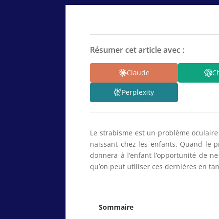
Résumer cet article avec :
Claude
C
Perplexity
Le strabisme est un problème oculaire 
naissant chez les enfants. Quand le p
donnera à l’enfant l’opportunité de ne
qu’on peut utiliser ces dernières en ta
Sommaire