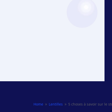
Home
Lentilles
5 choses à savoir sur le st
9
9