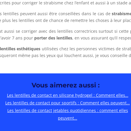
rites pour corriger le strabisme chez l’enfant et aussi à un stade a
lles peuvent aussi être conseillées dans le cas de
strabism
 plus les lentilles ont de chance de remettre les choses à leur plac
se corriger avec des lentilles correctrices surtout si cette 
’avoir 7 ans pour
porter des lentilles
, en vous assurant qu’il resp
 lentilles esthétiques
utilisées chez les personnes victimes de stra
queront même pas les yeux qui louchent aussi, je vous conseille de
Vous aimerez aussi :
Les lentilles de contact en silicone hydrogel : Comment elles…
Les lentilles de contact pour sportifs : Comment elles peuvent…
Les lentilles de contact jetables quotidiennes : comment elles
peuvent…