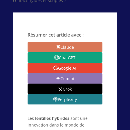
contact rigides et souples ?
Résumer cet article avec :
Claude
ChatGPT
Google AI
Gemini
Grok
Perplexity
Les
lentilles hybrides
sont une
innovation dans le monde de