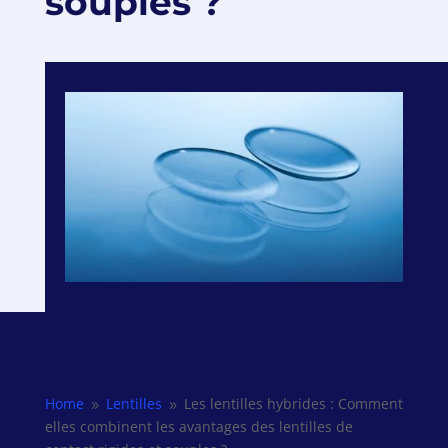
souples ?
Home
Lentilles
Les lentilles hybrides : Comment
9
9
elles combinent les avantages des lentilles de