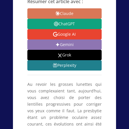
Résumer cet article avec :
Claude
ChatGPT
Google AI
Gemini
Grok
Perplexity
Au revoir les grosses lunettes qui
vous complexaient tant, aujourd’hui,
vous avez choisi de porter des
lentilles progressives pour corriger
vos yeux comme il faut. La presbytie
étant un problème oculaire assez
courant, ces évolutions ont ainsi été