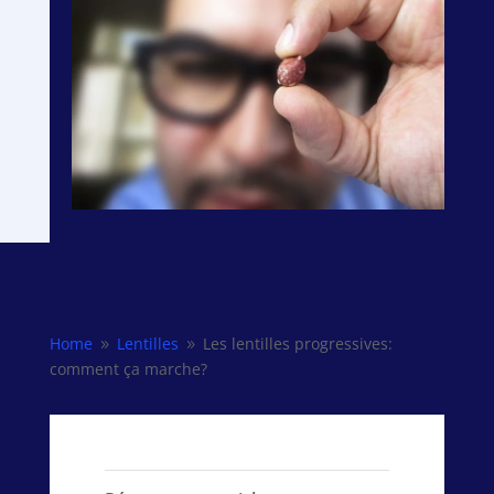
Home
Lentilles
Les lentilles progressives:
9
9
comment ça marche?